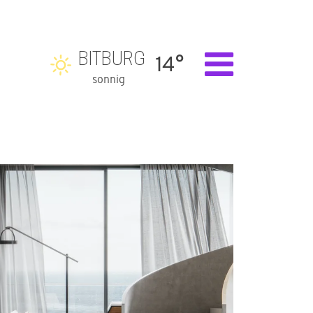
BITBURG
14°
sonnig