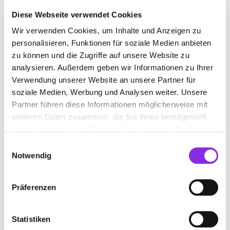
Diese Webseite verwendet Cookies
Wir verwenden Cookies, um Inhalte und Anzeigen zu
GERÜSTVERLEIH-SERVICE
personalisieren, Funktionen für soziale Medien anbieten
zu können und die Zugriffe auf unsere Website zu
analysieren. Außerdem geben wir Informationen zu Ihrer
Suchen nach
Verwendung unserer Website an unsere Partner für
soziale Medien, Werbung und Analysen weiter. Unsere
Partner führen diese Informationen möglicherweise mit
Finden
weiteren Daten zusammen, die Sie ihnen bereitgestellt
haben oder die sie im Rahmen Ihrer Nutzung der Dienste
ALLE
BLEIALF
gesammelt haben.
Einwilligungsauswahl
Notwendig
Präferenzen
UDO LENZ GERÜSTBAU-VERLEIH
Auf der Held 7
| 54608 Bleialf DE
Statistiken