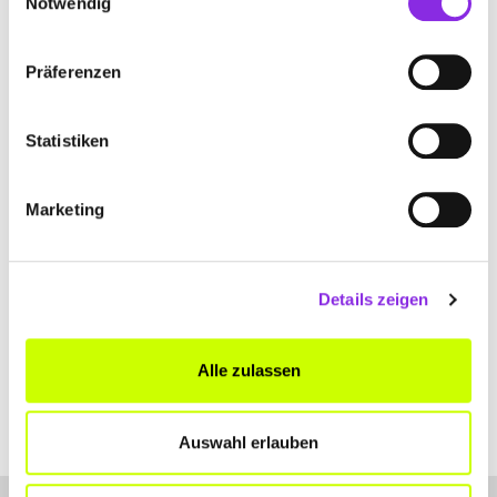
Notwendig
+4965661492
Präferenzen
www.gardinenmeyers.de
Statistiken
Marketing
WOHNSINNE INH. BIRGIT KRUFT
INNENARCHITEKTUR
Hauptstraße 39 A
| 54634 Bitburg DE
Details zeigen
+4965616952528
Alle zulassen
www.wohnsinne.com
Auswahl erlauben