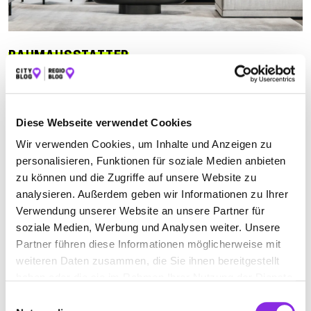
RAUMAUSSTATTER
Suchen nach
Diese Webseite verwendet Cookies
Wir verwenden Cookies, um Inhalte und Anzeigen zu
Finden
personalisieren, Funktionen für soziale Medien anbieten
zu können und die Zugriffe auf unsere Website zu
ALLE
BITBURG
GEICHLINGEN
analysieren. Außerdem geben wir Informationen zu Ihrer
Verwendung unserer Website an unsere Partner für
soziale Medien, Werbung und Analysen weiter. Unsere
Partner führen diese Informationen möglicherweise mit
SABINE MEYERS GARDINEN U.
weiteren Daten zusammen, die Sie ihnen bereitgestellt
DEKORATIONEN
haben oder die sie im Rahmen Ihrer Nutzung der Dienste
gesammelt haben.
Hauptstraße 4
| 54675 Geichlingen DE
Einwilligungsauswahl