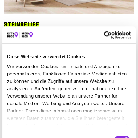
STEINRELIEF
Jetzt geöffnet
Suchen nach
Diese Webseite verwendet Cookies
Wir verwenden Cookies, um Inhalte und Anzeigen zu
personalisieren, Funktionen für soziale Medien anbieten
Finden
zu können und die Zugriffe auf unsere Website zu
analysieren. Außerdem geben wir Informationen zu Ihrer
ALLE
GEROLSTEIN
ULMEN
Verwendung unserer Website an unsere Partner für
soziale Medien, Werbung und Analysen weiter. Unsere
Partner führen diese Informationen möglicherweise mit
weiteren Daten zusammen, die Sie ihnen bereitgestellt
NATURSTEINE REINHOLD LAUX
haben oder die sie im Rahmen Ihrer Nutzung der Dienste
gesammelt haben.
Am Weiher 3
| 56766 Ulmen DE
Einwilligungsauswahl