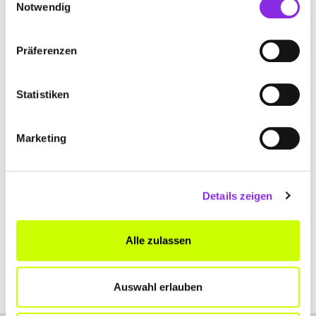
Notwendig
+492676240
Präferenzen
www.natursteine-laux.de
Statistiken
Marketing
SKULPTURENGARTEN GEROLSTEIN
Dorfstr. 7a
| 54568 Gerolstein DE
Details zeigen
+491739833241
Alle zulassen
www.skulpturengartengerolstein.com
Auswahl erlauben