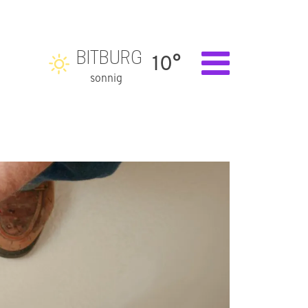
BITBURG
10°
sonnig