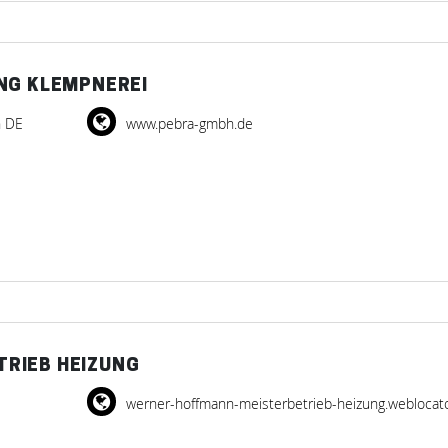
NG KLEMPNEREI
n DE
www.pebra-gmbh.de
RIEB HEIZUNG
werner-hoffmann-meisterbetrieb-heizung.weblocat