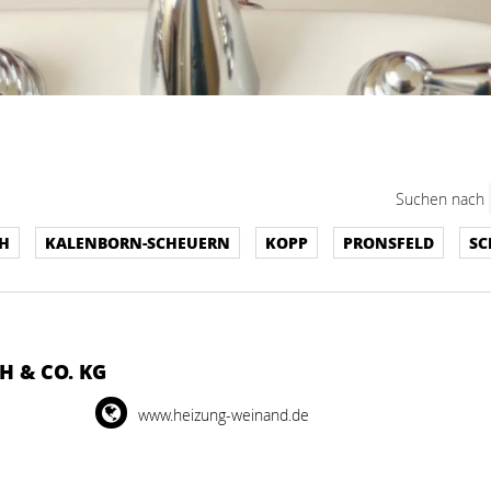
Suchen nach
H
KALENBORN-SCHEUERN
KOPP
PRONSFELD
SC
 & CO. KG
www.heizung-weinand.de