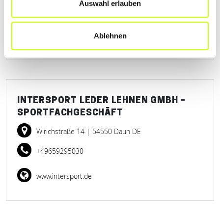
+4965923883
Auswahl erlauben
www.fun-bike-daun.de
Ablehnen
INTERSPORT LEDER LEHNEN GMBH –
SPORTFACHGESCHÄFT
Wirichstraße 14
| 54550 Daun DE
+49659295030
www.intersport.de