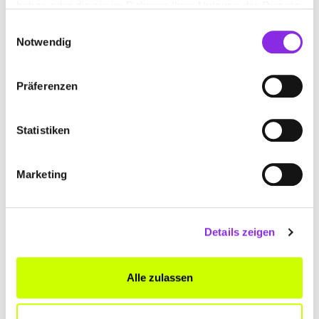
haben oder die sie im Rahmen Ihrer Nutzung der Dienste
gesammelt haben.
Einwilligungsauswahl
Notwendig
FITZONE GMBH
Präferenzen
St.-Vither-Straße 89
| 54595 Prüm DE
+4965519653670
Statistiken
www.fitzone-studio.de
Marketing
Details zeigen
FUN-BIKE R. NÖLLEN
Alle zulassen
Trierer Str. 1
| 54550 Daun DE