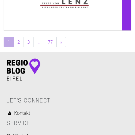
Beitragsnavigation
1
2
3
…
77
»
LET'S CONNECT
Kontakt
SERVICE