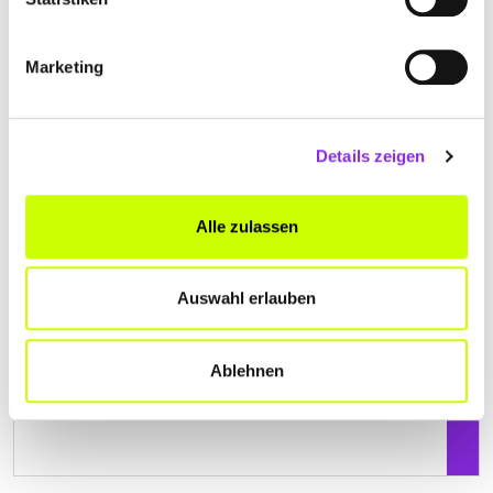
Geschlossen - öffnet morgen um 08:00 Uhr
Marketing
BASTEN TIEFBAU GMBH & CO. KG
Wallenborner Weg 6
| 54570 Niederstadtfeld DE
Details zeigen
+496596341
Alle zulassen
www.basten-tiefbau.de
Auswahl erlauben
Ablehnen