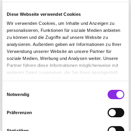
Geschlossen - öffnet morgen um 08:00 Uhr
Diese Webseite verwendet Cookies
AXEL BERWEILER UND ANN-KRISTIN
Wir verwenden Cookies, um Inhalte und Anzeigen zu
BERWEILER STEUERBERATER
personalisieren, Funktionen für soziale Medien anbieten
Robert-Schuman-Platz 2
| 54634 Bitburg DE
zu können und die Zugriffe auf unsere Website zu
analysieren. Außerdem geben wir Informationen zu Ihrer
+49656195110
Verwendung unserer Website an unsere Partner für
soziale Medien, Werbung und Analysen weiter. Unsere
www.berweiler-steuerberater.com
Partner führen diese Informationen möglicherweise mit
weiteren Daten zusammen, die Sie ihnen bereitgestellt
haben oder die sie im Rahmen Ihrer Nutzung der Dienste
gesammelt haben.
Einwilligungsauswahl
Notwendig
Präferenzen
Statistiken