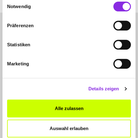
Einwilligungsauswahl
Notwendig
Präferenzen
Statistiken
LET'S CONNECT
Marketing
Kontakt
SERVICE
Details zeigen
WhatsApp
0800 0057425
Alle zulassen
FÜR UNTERNEHMER
Auswahl erlauben
Produkte & Lösungen