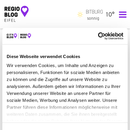
BITBURG
10°
Hauptnavigation
sonnig
RECHTLICHE HINWEISE
Die Inhalte dieser Website wurden mit Sorgfalt zusammengestellt.
Diese Webseite verwendet Cookies
Für die Verfügbarkeit der Systeme sowie die Richtigkeit, Aktualität
Wir verwenden Cookies, um Inhalte und Anzeigen zu
und Vollständigkeit der Inhalte wird keine Gewähr übernommen.
personalisieren, Funktionen für soziale Medien anbieten
Die Haftung für Schäden, einschließlich Folgeschäden, die Ihnen in
zu können und die Zugriffe auf unsere Website zu
irgendeinem Zusammenhang mit der Nutzung der Website oder
analysieren. Außerdem geben wir Informationen zu Ihrer
deren Inhalte entstehen, wird ausgeschlossen, sofern nicht eine
Verwendung unserer Website an unsere Partner für
grob fahrlässige oder vorsätzliche Pflichtverletzung oder eine
soziale Medien, Werbung und Analysen weiter. Unsere
Verletzung von Leben, Körper und Gesundheit des
Websitebetreibers vorliegt.
Partner führen diese Informationen möglicherweise mit
weiteren Daten zusammen, die Sie ihnen bereitgestellt
Eine Nutzung und Verwertung der Inhalte für gewerbliche und
haben oder die sie im Rahmen Ihrer Nutzung der Dienste
kommerzielle Zwecke ist untersagt.
gesammelt haben.