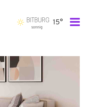
BITBURG
15°
sonnig