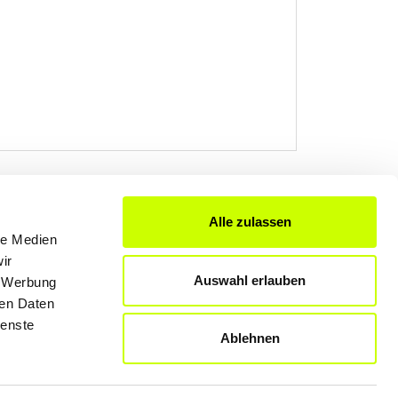
Alle zulassen
le Medien
FÜR UNTERNEHMER
ir
Produkte & Lösungen
Auswahl erlauben
, Werbung
Werben auf dem Blog
ren Daten
ienste
Ablehnen
Datenschutzerklärung
Rechtliche Hinweise