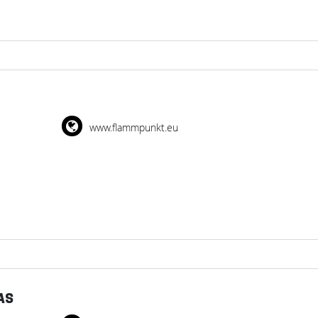
www.flammpunkt.eu
AS