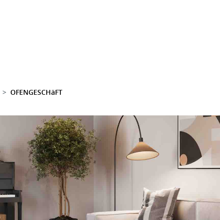
OFENGESCHäFT