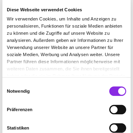
Diese Webseite verwendet Cookies
Wir verwenden Cookies, um Inhalte und Anzeigen zu
BAUINGENIEUR
personalisieren, Funktionen für soziale Medien anbieten
zu können und die Zugriffe auf unsere Website zu
Suchen nach
analysieren. Außerdem geben wir Informationen zu Ihrer
Verwendung unserer Website an unsere Partner für
soziale Medien, Werbung und Analysen weiter. Unsere
Partner führen diese Informationen möglicherweise mit
Finden
weiteren Daten zusammen, die Sie ihnen bereitgestellt
haben oder die sie im Rahmen Ihrer Nutzung der Dienste
ALLE
HILLESHEIM
gesammelt haben.
Einwilligungsauswahl
Notwendig
SIRE-CON INGENIEURBÜRO THOMAS
Präferenzen
REGNERY DIPL.-ING. (FH)
Hauptstraße 16
| 54576 Hillesheim DE
Statistiken