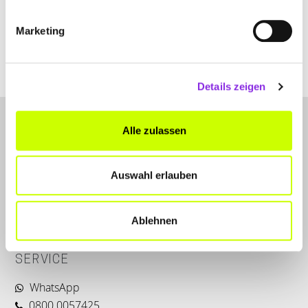
+4965932670034
Marketing
www.sire-con.de
Details zeigen
Alle zulassen
Auswahl erlauben
LET'S CONNECT
Ablehnen
Kontakt
SERVICE
WhatsApp
0800 0057425