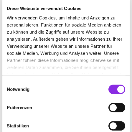
Sport & Freizeit
Diese Webseite verwendet Cookies
DEN SOMMER FEIERN IN DER EIFEL: FE…
Wir verwenden Cookies, um Inhalte und Anzeigen zu
Ob ihr euch für Theater begeistert, gerne zu guter Musik unterwegs
personalisieren, Funktionen für soziale Medien anbieten
seid, die Stimmung auf einem Fest genießt oder entspannt über
zu können und die Zugriffe auf unsere Website zu
Märkte bummelt – es ist für alle etwas geboten! Hier eine
analysieren. Außerdem geben wir Informationen zu Ihrer
Übersicht über die Festivals und Feste in der Eifel. ☀️ 🎸 🍻
Verwendung unserer Website an unsere Partner für
Mehr erfahren
soziale Medien, Werbung und Analysen weiter. Unsere
Partner führen diese Informationen möglicherweise mit
weiteren Daten zusammen, die Sie ihnen bereitgestellt
haben oder die sie im Rahmen Ihrer Nutzung der Dienste
gesammelt haben.
Einwilligungsauswahl
Notwendig
Präferenzen
Statistiken