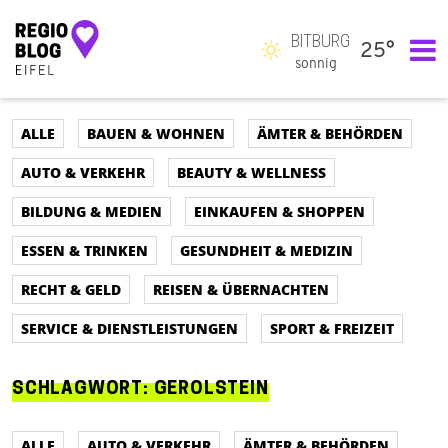
BITBURG
25°
Hauptnavigation
sonnig
ALLE
BAUEN & WOHNEN
ÄMTER & BEHÖRDEN
AUTO & VERKEHR
BEAUTY & WELLNESS
BILDUNG & MEDIEN
EINKAUFEN & SHOPPEN
ESSEN & TRINKEN
GESUNDHEIT & MEDIZIN
RECHT & GELD
REISEN & ÜBERNACHTEN
SERVICE & DIENSTLEISTUNGEN
SPORT & FREIZEIT
SCHLAGWORT:
GEROLSTEIN
ALLE
AUTO & VERKEHR
ÄMTER & BEHÖRDEN