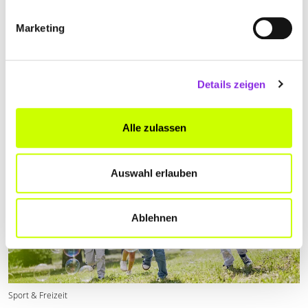
Essen & Trinken
Marketing
7 EISCAFÉS IN DER EIFEL
Wir haben 7 Eisdielen in der Eifel für euch herausgesucht, in denen
ihr leckere Eisbecher genießen könnt.
Details zeigen
Mehr erfahren
Alle zulassen
Auswahl erlauben
Ablehnen
Sport & Freizeit