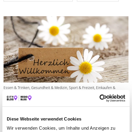
Essen & Trinken, Gesundheit & Medizin, Sport & Freizeit, Einkaufen &
Shoppen
WHAT’S NEW IN DER EIFEL
Was ist neu, was ist hot, was sollte man besucht, erlebt oder
Diese Webseite verwendet Cookies
probiert haben? Wir sammeln für euch die wichtigsten und
spannendsten Neu- und Wiedereröffnungen.
Wir verwenden Cookies, um Inhalte und Anzeigen zu