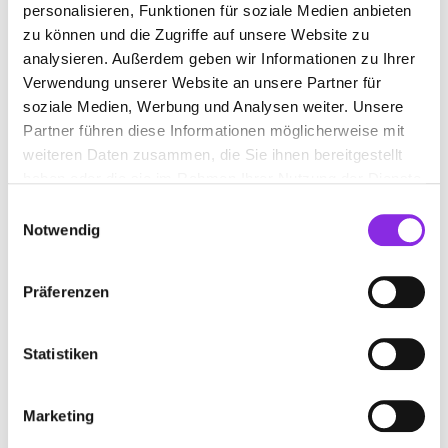
Mehr erfahren
personalisieren, Funktionen für soziale Medien anbieten
zu können und die Zugriffe auf unsere Website zu
analysieren. Außerdem geben wir Informationen zu Ihrer
Verwendung unserer Website an unsere Partner für
soziale Medien, Werbung und Analysen weiter. Unsere
Partner führen diese Informationen möglicherweise mit
weiteren Daten zusammen, die Sie ihnen bereitgestellt
haben oder die sie im Rahmen Ihrer Nutzung der Dienste
gesammelt haben.
Einwilligungsauswahl
Notwendig
Präferenzen
Einkaufen & Shoppen
SCHÄTZE VOR EURER HAUSTÜR: DIE BESTEN …
Statistiken
Entdeckt die besten Flohmärkte in der Eifel und stöbert nach
Second-Hand-Schätzen. Die Fundstücke schonen euren Geldbeutel
und unterstützen nachhaltigen Konsum. Alle Termine findet ihr hier!
Marketing
Mehr erfahren