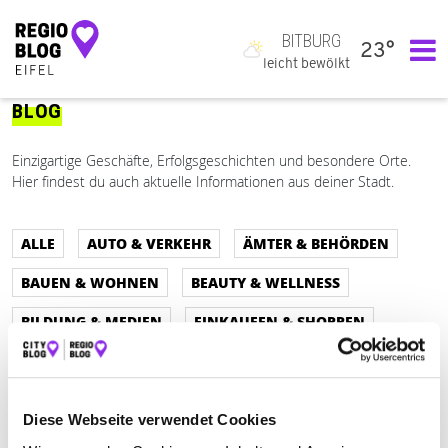
BITBURG
23°
Hauptnavigation
leicht bewölkt
BLOG
Einzigartige Geschäfte, Erfolgsgeschichten und besondere Orte.
Hier findest du auch aktuelle Informationen aus deiner Stadt.
ALLE
AUTO & VERKEHR
ÄMTER & BEHÖRDEN
BAUEN & WOHNEN
BEAUTY & WELLNESS
BILDUNG & MEDIEN
EINKAUFEN & SHOPPEN
ESSEN & TRINKEN
GESUNDHEIT & MEDIZIN
RECHT & GELD
REISEN & ÜBERNACHTEN
Diese Webseite verwendet Cookies
SERVICE & DIENSTLEISTUNGEN
SPORT & FREIZEIT