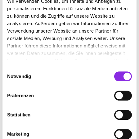
Wir verwenden Cookies, um Inhalte und Anzeigen zu
personalisieren, Funktionen für soziale Medien anbieten
zu können und die Zugriffe auf unsere Website zu
analysieren. Außerdem geben wir Informationen zu Ihrer
Verwendung unserer Website an unsere Partner für
soziale Medien, Werbung und Analysen weiter. Unsere
Partner führen diese Informationen möglicherweise mit
weiteren Daten zusammen, die Sie ihnen bereitgestellt
haben oder die sie im Rahmen Ihrer Nutzung der Dienste
gesammelt haben.
Einwilligungsauswahl
Notwendig
Reisen & Übernachten, Sport & Freizeit
Präferenzen
DER EIFEL-EVENT IM AUGUST – …
Kirmes – das klingt nach Zuckerwatte, Fahrgeschäften und
Statistiken
ausgelassener Stimmung. Der Event im August in der Eifel – die
Säubrenner-Kirmes
Marketing
Mehr erfahren