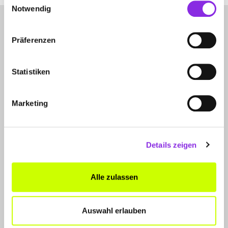
Notwendig
Präferenzen
Statistiken
LET'S CONNECT
Marketing
Kontakt
SERVICE
Details zeigen
WhatsApp
0800 0057425
Alle zulassen
FÜR UNTERNEHMER
Produkte & Lösungen
Auswahl erlauben
Werben auf dem Blog