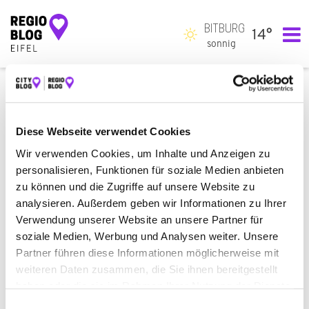
BITBURG
14°
Hauptnavigation
sonnig
ALLE
BAUEN & WOHNEN
ÄMTER & BEHÖRDEN
AUTO & VERKEHR
BEAUTY & WELLNESS
Diese Webseite verwendet Cookies
BILDUNG & MEDIEN
EINKAUFEN & SHOPPEN
Wir verwenden Cookies, um Inhalte und Anzeigen zu
personalisieren, Funktionen für soziale Medien anbieten
ESSEN & TRINKEN
GESUNDHEIT & MEDIZIN
zu können und die Zugriffe auf unsere Website zu
RECHT & GELD
REISEN & ÜBERNACHTEN
analysieren. Außerdem geben wir Informationen zu Ihrer
Verwendung unserer Website an unsere Partner für
SERVICE & DIENSTLEISTUNGEN
SPORT & FREIZEIT
soziale Medien, Werbung und Analysen weiter. Unsere
Partner führen diese Informationen möglicherweise mit
ES WURDE NICHTS GEFUNDEN.
weiteren Daten zusammen, die Sie ihnen bereitgestellt
Es sieht so aus, als ob wir nicht finden konnten, wonach du gesucht
haben oder die sie im Rahmen Ihrer Nutzung der Dienste
hast. Möglicherweise hilft eine Suche.
gesammelt haben.
Einwilligungsauswahl