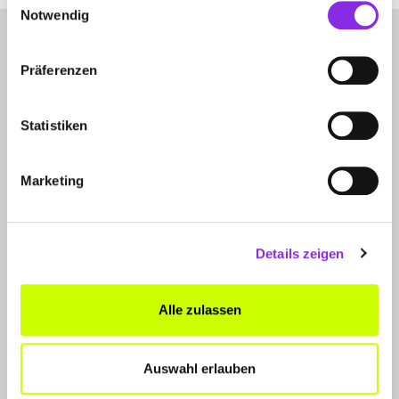
Notwendig
Präferenzen
Statistiken
LET'S CONNECT
Marketing
Kontakt
SERVICE
Details zeigen
WhatsApp
0800 0057425
Alle zulassen
FÜR UNTERNEHMER
Produkte & Lösungen
Auswahl erlauben
Werben auf dem Blog