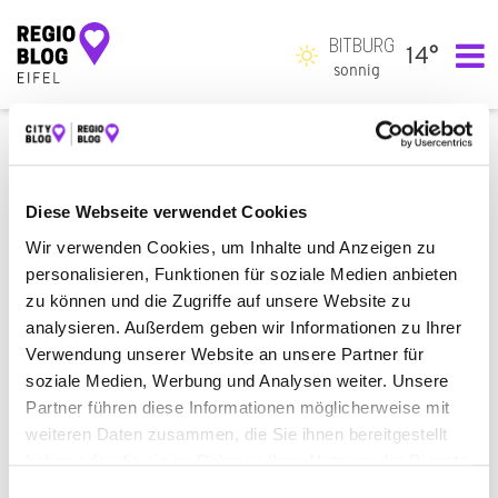
BITBURG
14°
Hauptnavigation
sonnig
ALLE
BAUEN & WOHNEN
ÄMTER & BEHÖRDEN
AUTO & VERKEHR
BEAUTY & WELLNESS
Diese Webseite verwendet Cookies
BILDUNG & MEDIEN
EINKAUFEN & SHOPPEN
Wir verwenden Cookies, um Inhalte und Anzeigen zu
personalisieren, Funktionen für soziale Medien anbieten
ESSEN & TRINKEN
GESUNDHEIT & MEDIZIN
zu können und die Zugriffe auf unsere Website zu
RECHT & GELD
REISEN & ÜBERNACHTEN
analysieren. Außerdem geben wir Informationen zu Ihrer
Verwendung unserer Website an unsere Partner für
SERVICE & DIENSTLEISTUNGEN
SPORT & FREIZEIT
soziale Medien, Werbung und Analysen weiter. Unsere
Partner führen diese Informationen möglicherweise mit
ES WURDE NICHTS GEFUNDEN.
weiteren Daten zusammen, die Sie ihnen bereitgestellt
Es sieht so aus, als ob wir nicht finden konnten, wonach du gesucht
haben oder die sie im Rahmen Ihrer Nutzung der Dienste
hast. Möglicherweise hilft eine Suche.
gesammelt haben.
Einwilligungsauswahl