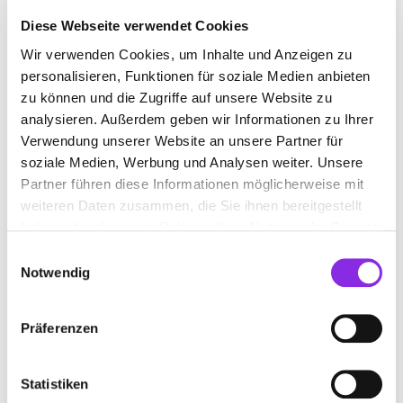
Sport & Freizeit
Diese Webseite verwendet Cookies
DEN SOMMER FEIERN IN DER EIFEL: FE…
Wir verwenden Cookies, um Inhalte und Anzeigen zu
Ob ihr euch für Theater begeistert, gerne zu guter Musik unterwegs
personalisieren, Funktionen für soziale Medien anbieten
seid, die Stimmung auf einem Fest genießt oder entspannt über
zu können und die Zugriffe auf unsere Website zu
Märkte bummelt – es ist für alle etwas geboten! Hier eine
analysieren. Außerdem geben wir Informationen zu Ihrer
Übersicht über die Festivals und Feste in der Eifel. ☀️ 🎸 🍻
Verwendung unserer Website an unsere Partner für
Mehr erfahren
soziale Medien, Werbung und Analysen weiter. Unsere
Partner führen diese Informationen möglicherweise mit
weiteren Daten zusammen, die Sie ihnen bereitgestellt
haben oder die sie im Rahmen Ihrer Nutzung der Dienste
gesammelt haben.
Einwilligungsauswahl
Notwendig
Präferenzen
Statistiken