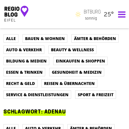
BITBURG
25°
Hauptnavigation
sonnig
ALLE
BAUEN & WOHNEN
ÄMTER & BEHÖRDEN
AUTO & VERKEHR
BEAUTY & WELLNESS
BILDUNG & MEDIEN
EINKAUFEN & SHOPPEN
ESSEN & TRINKEN
GESUNDHEIT & MEDIZIN
RECHT & GELD
REISEN & ÜBERNACHTEN
SERVICE & DIENSTLEISTUNGEN
SPORT & FREIZEIT
SCHLAGWORT:
ADENAU
ALLE
AUTO & VERKEHR
ÄMTER & BEHÖRDEN