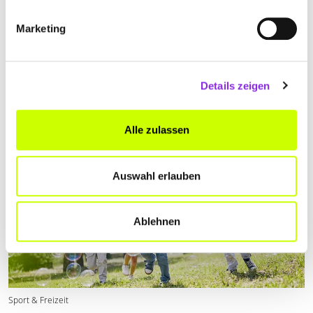
Essen & Trinken
Marketing
7 EISCAFÉS IN DER EIFEL
Wir haben 7 Eisdielen in der Eifel für euch herausgesucht, in denen
ihr leckere Eisbecher genießen könnt.
Details zeigen
Mehr erfahren
Alle zulassen
Auswahl erlauben
Ablehnen
Sport & Freizeit