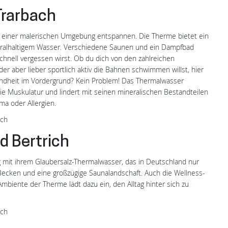
Trarbach
 einer malerischen Umgebung entspannen. Die Therme bietet ein
L
eralhaltigem Wasser. Verschiedene Saunen und ein Dampfbad
schnell vergessen wirst. Ob du dich von den zahlreichen
 aber lieber sportlich aktiv die Bahnen schwimmen willst, hier
sundheit im Vordergrund? Kein Problem! Das Thermalwasser
die Muskulatur und lindert mit seinen mineralischen Bestandteilen
a oder Allergien.
ach
d Bertrich
ig mit ihrem Glaubersalz-Thermalwasser, das in Deutschland nur
Becken und eine großzügige Saunalandschaft. Auch die Wellness-
biente der Therme lädt dazu ein, den Alltag hinter sich zu
ich