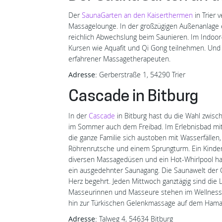
Der
SaunaGarten an den Kaiserthermen
in Trier
Massagelounge. In der großzügigen Außenanlage 
reichlich Abwechslung beim Saunieren. Im Indoo
Kursen wie Aquafit und Qi Gong teilnehmen. Un
erfahrener Massagetherapeuten.
Adresse:
Gerberstraße 1, 54290 Trier
Cascade in Bitburg
In der
Cascade
in Bitburg hast du die Wahl zwis
im Sommer auch dem Freibad. Im Erlebnisbad mi
die ganze Familie sich austoben mit Wasserfällen,
Röhrenrutsche und einem Sprungturm. Ein Kinder
diversen Massagedüsen und ein Hot-Whirlpool has
ein ausgedehnter Saunagang. Die Saunawelt der 
Herz begehrt. Jeden Mittwoch ganztägig sind die
Masseurinnen und Masseure stehen im Wellnessb
hin zur Türkischen Gelenkmassage auf dem Hama
Adresse:
Talweg 4, 54634 Bitburg