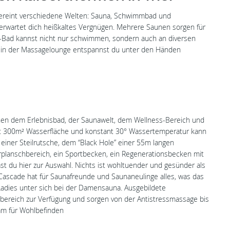
 vereint verschiedene Welten: Sauna, Schwimmbad und
erwartet dich heißkaltes Vergnügen. Mehrere Saunen sorgen für
r-Bad kannst nicht nur schwimmen, sondern auch an diversen
d in der Massagelounge entspannst du unter den Händen
chen dem Erlebnisbad, der Saunawelt, dem Wellness-Bereich und
t 300m² Wasserfläche und konstant 30° Wassertemperatur kann
 einer Steilrutsche, dem “Black Hole” einer 55m langen
planschbereich, ein Sportbecken, ein Regenerationsbecken mit
t du hier zur Auswahl. Nichts ist wohltuender und gesünder als
Cascade hat für Saunafreunde und Saunaneulinge alles, was das
 Ladies unter sich bei der Damensauna. Ausgebildete
ereich zur Verfügung und sorgen von der Antistressmassage bis
m für Wohlbefinden