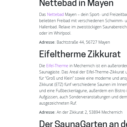
Nettebad in Mayen
Das
Nettebad
Mayen – dein Sport- und Freizeitb
beliebten Freibad mit verschiedenen Schwimm- u
Hallenbad. Relaxe im zweistöckigen Saunabereic
oder im Whirlpool.
Adresse:
Bachtstraße 44, 56727 Mayen
Eifeltherme Zikkurat
Die
Eifel-Therme
in Mechernich ist ein außerorden
Saunagäste. Das Areal der Eifel-Therme-Zikkurat
für “Groß und Klein” sowie eine moderne und ans
Zikkurat (ETZ) fünf verschiedene Saunen im Inn
und eine Fußbeckenlagune, außerdem ein Bistro 
Aufgüssen, auch Sonderveranstaltungen und dem 
ausgezeichneten Ruf.
Adresse:
An der Zikkurat 2, 53894 Mechernich
Der SaunaGarten an de