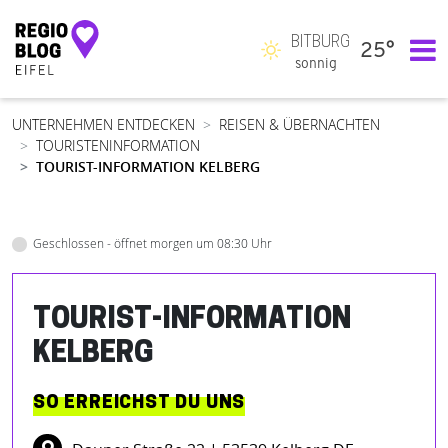
BITBURG
25°
Hauptnavigation
sonnig
UNTERNEHMEN ENTDECKEN
REISEN & ÜBERNACHTEN
TOURISTENINFORMATION
TOURIST-INFORMATION KELBERG
Geschlossen - öffnet morgen um 08:30 Uhr
TOURIST-INFORMATION
KELBERG
SO ERREICHST DU UNS