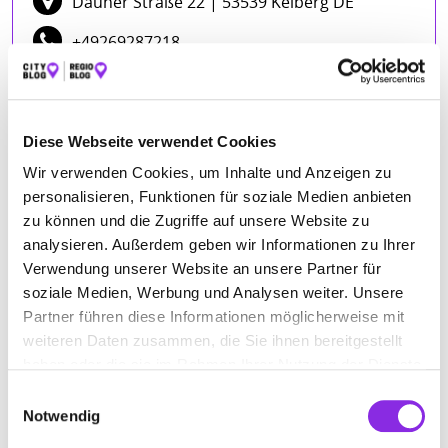
Dauner Straße 22
| 53539 Kelberg DE
+49269287218
www.geschichtsstrasse.de
Diese Webseite verwendet Cookies
ÖFFNUNGSZEITEN
Wir verwenden Cookies, um Inhalte und Anzeigen zu
personalisieren, Funktionen für soziale Medien anbieten
Montag
08:30 - 16:00
zu können und die Zugriffe auf unsere Website zu
Dienstag
08:30 - 16:00
analysieren. Außerdem geben wir Informationen zu Ihrer
Mittwoch
08:30 - 16:00
Verwendung unserer Website an unsere Partner für
soziale Medien, Werbung und Analysen weiter. Unsere
Donnerstag
08:30 - 18:00
Partner führen diese Informationen möglicherweise mit
Freitag
08:30 - 12:30
weiteren Daten zusammen, die Sie ihnen bereitgestellt
haben oder die sie im Rahmen Ihrer Nutzung der Dienste
gesammelt haben.
Einwilligungsauswahl
Notwendig
ANFAHRT