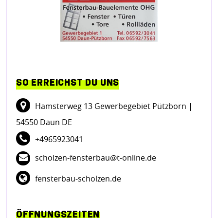
SO ERREICHST DU UNS
Hamsterweg 13 Gewerbegebiet Pützborn
|
54550 Daun DE
+4965923041
scholzen-fensterbau@t-online.de
fensterbau-scholzen.de
ÖFFNUNGSZEITEN