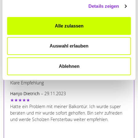
Sehr nette Mitarbeiter. Sehr gute Qualität. Alles wie es
Details zeigen
eigentlich sein sollte. Gibt nichts zu meckern. Kann ich
uneingeschränkt weiterempfehlen. Wünsche Herrn Heinrichs
und seinem Team alles gute.
Mehr lesen
Alle zulassen
Silvia Kuth
– 28.08.2024
★★★★★
Schnelle Hilfe und sehr gute Beratung. Einbau Fenster 3fach
Auswahl erlauben
Verglasung. Sehr freundlich, sehr sauber und schnell. Tolles
Team. Vielen Dank. Kann ich nur empfehlen.
Ablehnen
Norbert Collip
– 14.12.2023
★★★★★
Klare Empfehlung
Hanjo Dietrich
– 29.11.2023
★★★★★
Hatte ein Problem mit meiner Balkontür. Ich wurde super
beraten und mir wurde sofort geholfen. Bin sehr zufrieden
und werde Scholzen Fensterbau weiter empfehlen.