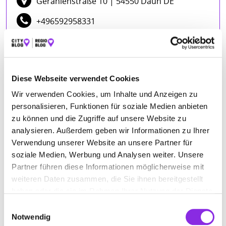
Geranienstraße 10
| 54550 Daun DE
+496592958331
hausmeister-service-daun-
gmbh.weblocator.de
Diese Webseite verwendet Cookies
ÖFFNUNGSZEITEN
Wir verwenden Cookies, um Inhalte und Anzeigen zu
personalisieren, Funktionen für soziale Medien anbieten
Montag
09:00 - 17:00
zu können und die Zugriffe auf unsere Website zu
analysieren. Außerdem geben wir Informationen zu Ihrer
Dienstag
09:00 - 17:00
Verwendung unserer Website an unsere Partner für
Mittwoch
09:00 - 17:00
soziale Medien, Werbung und Analysen weiter. Unsere
Donnerstag
09:00 - 17:00
Partner führen diese Informationen möglicherweise mit
Freitag
09:00 - 17:00
weiteren Daten zusammen, die Sie ihnen bereitgestellt
haben oder die sie im Rahmen Ihrer Nutzung der Dienste
gesammelt haben.
Einwilligungsauswahl
Notwendig