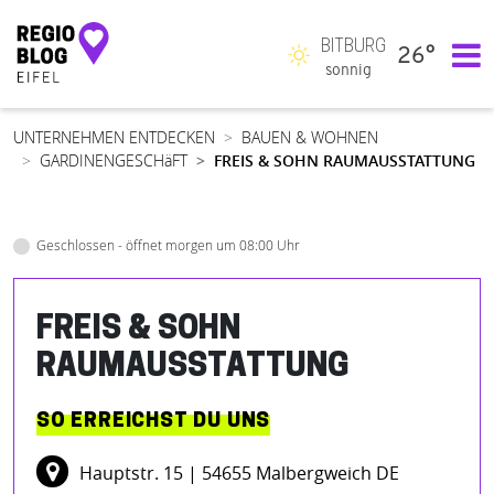
BITBURG
26°
Hauptnavigation
sonnig
UNTERNEHMEN ENTDECKEN
BAUEN & WOHNEN
GARDINENGESCHäFT
FREIS & SOHN RAUMAUSSTATTUNG
Geschlossen - öffnet morgen um 08:00 Uhr
FREIS & SOHN
RAUMAUSSTATTUNG
SO ERREICHST DU UNS
Hauptstr. 15
| 54655 Malbergweich DE