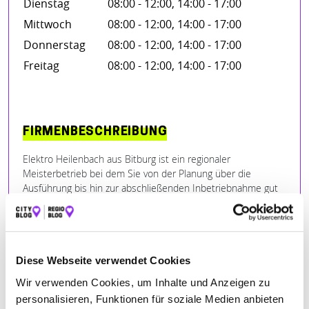
Dienstag
08:00 - 12:00, 14:00 - 17:00
Mittwoch
08:00 - 12:00, 14:00 - 17:00
Donnerstag
08:00 - 12:00, 14:00 - 17:00
Freitag
08:00 - 12:00, 14:00 - 17:00
FIRMENBESCHREIBUNG
Elektro Heilenbach aus Bitburg ist ein regionaler
Meisterbetrieb bei dem Sie von der Planung über die
Ausführung bis hin zur abschließenden Inbetriebnahme gut
aufgehoben sind. Denn wir als Elektriker stehen unseren
Kunden mit Rat und Tat zur Seite. Zu unserem
Aufgabengebiet zählen elektrische Anlagen in Privat- und
Geschäftshäusern, kleineren Industriegebäuden aber auch
Aufträge Öffentlicher Bauträger.
Diese Webseite verwendet Cookies
Wir verwenden Cookies, um Inhalte und Anzeigen zu
Mit innovativen Ideen und umweltfreundlichen Lösungen
personalisieren, Funktionen für soziale Medien anbieten
sind wir Ihr kompetenter Elektrotechnik Partner in Sachen