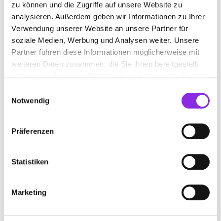
intelligenter Gebäudetechnik. Wir beraten Sie gerne!
zu können und die Zugriffe auf unsere Website zu
analysieren. Außerdem geben wir Informationen zu Ihrer
Verwendung unserer Website an unsere Partner für
soziale Medien, Werbung und Analysen weiter. Unsere
BILDER
Partner führen diese Informationen möglicherweise mit
weiteren Daten zusammen, die Sie ihnen bereitgestellt
haben oder die sie im Rahmen Ihrer Nutzung der Dienste
gesammelt haben.
Einwilligungsauswahl
Notwendig
Präferenzen
Statistiken
Marketing