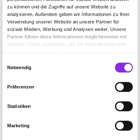
Wirklichkeit werden lassen. Kontaktieren Sie uns für Ihre
zu können und die Zugriffe auf unsere Website zu
persönlichen Bauanliegen und werden Sie Teil unserer
Erfolgsgeschichte.
analysieren. Außerdem geben wir Informationen zu Ihrer
Verwendung unserer Website an unsere Partner für
soziale Medien, Werbung und Analysen weiter. Unsere
Partner führen diese Informationen möglicherweise mit
BILDER
weiteren Daten zusammen, die Sie ihnen bereitgestellt
haben oder die sie im Rahmen Ihrer Nutzung der Dienste
gesammelt haben.
Einwilligungsauswahl
Notwendig
Präferenzen
Statistiken
Marketing
BEWERTUNGEN