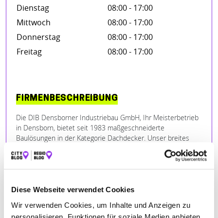
Dienstag
08:00 - 17:00
Mittwoch
08:00 - 17:00
Donnerstag
08:00 - 17:00
Freitag
08:00 - 17:00
FIRMENBESCHREIBUNG
Die DIB Densborner Industriebau GmbH, Ihr Meisterbetrieb
in Densborn, bietet seit 1983 maßgeschneiderte
Baulösungen in der Kategorie Dachdecker. Unser breites
Leistungsspektrum umfasst die Zimmerei, Dachdeckerei
sowie den Holzrahmenbau und Nagelplattenbinder. Unser
engagiertes Team, bestehend aus erfahrenen Zimmerern
und Dachdeckern, setzt sich mit Hingabe für höchste
Qualität und termingerechte Ausführung Ihrer Bauprojekte
Diese Webseite verwendet Cookies
ein. Ob Privat- oder Industriebau, bei uns finden Sie
Wir verwenden Cookies, um Inhalte und Anzeigen zu
individuelle Beratung und kreative Planung, die Ihre Wünsche
personalisieren, Funktionen für soziale Medien anbieten