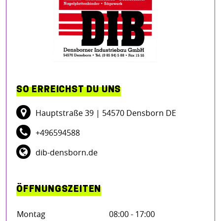
SO ERREICHST DU UNS
Hauptstraße 39
| 54570 Densborn DE
+496594588
dib-densborn.de
ÖFFNUNGSZEITEN
Montag
08:00 - 17:00