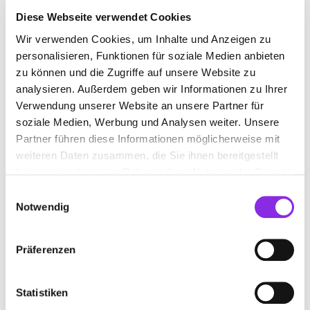
sorgfältige Nachfolgeberatung. Egal ob Einkommensteuer
Diese Webseite verwendet Cookies
oder Erbschaftsteuer – bei uns erhalten Sie fundierte
Beratung und individuelle Lösungen für Ihr Unternehmen.
Wir verwenden Cookies, um Inhalte und Anzeigen zu
Vertrauen Sie auf unsere Expertise.
personalisieren, Funktionen für soziale Medien anbieten
zu können und die Zugriffe auf unsere Website zu
analysieren. Außerdem geben wir Informationen zu Ihrer
BILDER
Verwendung unserer Website an unsere Partner für
soziale Medien, Werbung und Analysen weiter. Unsere
Partner führen diese Informationen möglicherweise mit
weiteren Daten zusammen, die Sie ihnen bereitgestellt
haben oder die sie im Rahmen Ihrer Nutzung der Dienste
gesammelt haben.
Einwilligungsauswahl
Notwendig
Präferenzen
Statistiken