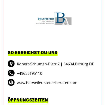
SO ERREICHST DU UNS
Robert-Schuman-Platz 2
| 54634 Bitburg DE
+49656195110
www.berweiler-steuerberater.com
ÖFFNUNGSZEITEN