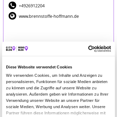
+4926912204
www.brennstoffe-hoffmann.de
Diese Webseite verwendet Cookies
BEWERTUNGEN
Wir verwenden Cookies, um Inhalte und Anzeigen zu
personalisieren, Funktionen für soziale Medien anbieten
Lukas Römer
– 13.03.2025
zu können und die Zugriffe auf unsere Website zu
★★★★★
analysieren. Außerdem geben wir Informationen zu Ihrer
Intense Colours Photos
– 10.07.2024
Verwendung unserer Website an unsere Partner für
★★★★★
soziale Medien, Werbung und Analysen weiter. Unsere
Seitdem wir im Jahr 2000 in die Eifel gezogen sind, haben wir
Partner führen diese Informationen möglicherweise mit
unser Heizöl von der Firma Hoffmann in Adenau bezogen.