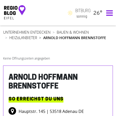
BITBURG
26°
Hauptnavigation
sonnig
UNTERNEHMEN ENTDECKEN
BAUEN & WOHNEN
HEIZöLANBIETER
ARNOLD HOFFMANN BRENNSTOFFE
Keine Öffnungszeiten angegeben
ARNOLD HOFFMANN
BRENNSTOFFE
SO ERREICHST DU UNS
Hauptstr. 145
| 53518 Adenau DE